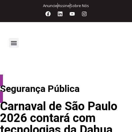
Anuncie
Assine
Sobre Nós
Segurança Eletrônica
Segurança Pública
Carnaval de São Paulo
2026 contará com
tecnologias da Dahua