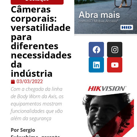
Câmeras
corporais:
versatilidade
para
diferentes
necessidades
da
indústria
03/03/2022
Com a chegada da linha
de Body Worn da Axis, os
equipamentos mostram
funcionalidades que vão
além da segurança
Por Sergio