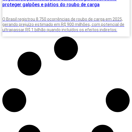
proteger galpões e pátios do roubo de carga
O Brasil registrou 8.750 ocorrências de roubo de carga em 2025,
gerando prejuízo estimado em R$ 900 milhões, com potencial de
ultrapassar R$ 1 bilhão quando incluídos os efeitos indiretos: