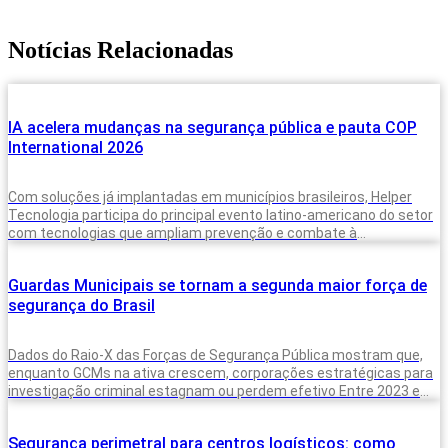
Notícias Relacionadas
IA acelera mudanças na segurança pública e pauta COP
International 2026
Com soluções já implantadas em municípios brasileiros, Helper
Tecnologia participa do principal evento latino-americano do setor
com tecnologias que ampliam prevenção e combate à
criminalidade A inteligência artificial deixou de
Guardas Municipais se tornam a segunda maior força de
segurança do Brasil
Dados do Raio-X das Forças de Segurança Pública mostram que,
enquanto GCMs na ativa crescem, corporações estratégicas para
investigação criminal estagnam ou perdem efetivo Entre 2023 e
2025, o Brasil
Segurança perimetral para centros logísticos: como