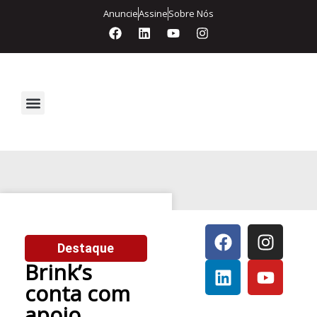
Anuncie
Assine
Sobre Nós
Segurança Eletrônica
Destaque
Brink’s
conta com
apoio