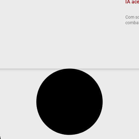
IA ac
Com so
combate