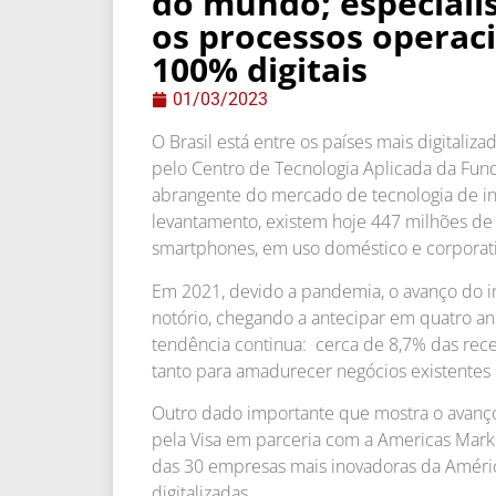
do mundo; especiali
os processos operac
100% digitais
01/03/2023
O Brasil está entre os países mais digitali
pelo Centro de Tecnologia Aplicada da Fund
abrangente do mercado de tecnologia de inf
levantamento, existem hoje 447 milhões de d
smartphones, em uso doméstico e corporati
Em 2021, devido a pandemia, o avanço do i
notório, chegando a antecipar em quatro ano
tendência continua: cerca de 8,7% das rece
tanto para amadurecer negócios existentes 
Outro dado importante que mostra o avanço
pela Visa em parceria com a Americas Mark
das 30 empresas mais inovadoras da América L
digitalizadas.