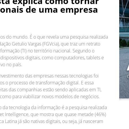
sta explica como tornar
ionais de uma empresa
zados do mundo. É o que revela uma pesquisa realizada
ação Getulio Vargas (FGVcia), que traz um retrato
ormação (TI) no território nacional. Segundo o
ispositivos digitais, como computadores, tablets e
vo no país.
nvestimento das empresas nessas tecnologias foi
s o processo de transformação digital. E essa
itas das companhias estão sendo aplicadas em TI,
como para viabilizar novos modelos de negócios.
 da tecnologia da informação é a pesquisa realizada
et Intelligence, que mostra que quase metade (46%)
atina já são nativas digitais, ou seja, já nasceram