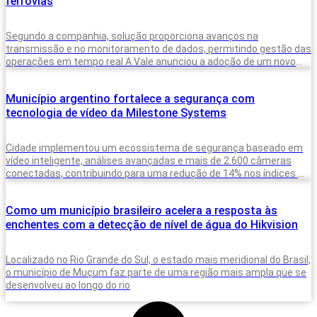
ferrovias
Segundo a companhia, solução proporciona avanços na
transmissão e no monitoramento de dados, permitindo gestão das
operações em tempo real A Vale anunciou a adoção de um novo
sistema para
Município argentino fortalece a segurança com
tecnologia de vídeo da Milestone Systems
Cidade implementou um ecossistema de segurança baseado em
vídeo inteligente, análises avançadas e mais de 2.600 câmeras
conectadas, contribuindo para uma redução de 14% nos índices de
criminalidade em um
Como um município brasileiro acelera a resposta às
enchentes com a detecção de nível de água do Hikvision
Localizado no Rio Grande do Sul, o estado mais meridional do Brasil,
o município de Muçum faz parte de uma região mais ampla que se
desenvolveu ao longo do rio