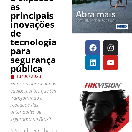
as
principais
inovações
de
tecnologia
para
segurança
pública
13/06/2023
Empresa apresenta os
equipamentos que têm
transformado a
realidade das
autoridades de
segurança no Brasil
A Axon, líder global em