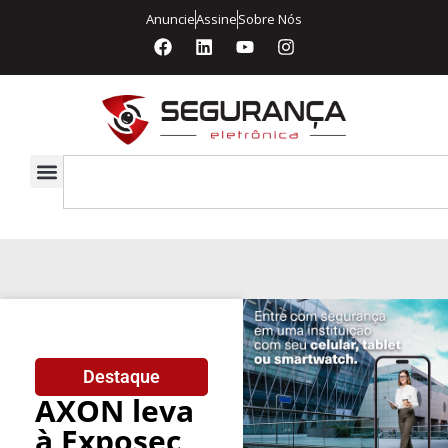
Anuncie
Assine
Sobre Nós
Destaque
AXON leva
à Exposec