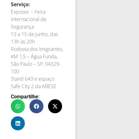
Serviço:
Exposec – Feira
Internacional de
Segurança
13 a 15 de junho, das
13h às 20h
Rodovia dos Imigrantes,
KM 1,5 – Água Funda,
São Paulo – SP, 04329-
100
Stand 643 e espaço
Safe City 2 da ABESE
Compartilhe: