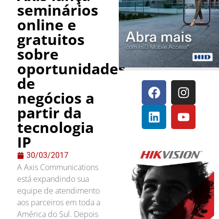
seminários
online e
gratuitos
sobre
oportunidades
de
negócios a
partir da
tecnologia
IP
30/03/2017
A Axis Communications
está expandindo sua
equipe de atendimento
aos parceiros em toda a
América do Sul. Depois