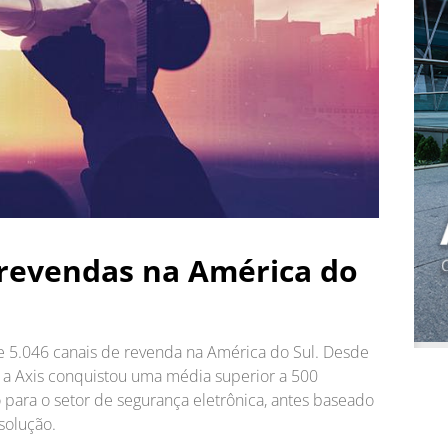
l revendas na América do
de 5.046 canais de revenda na América do Sul. Desde
 a Axis conquistou uma média superior a 500
para o setor de segurança eletrônica, antes baseado
solução.