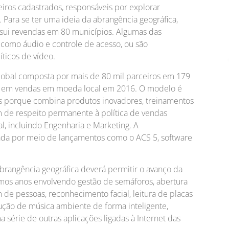
eiros cadastrados, responsáveis por explorar
 Para se ter uma ideia da abrangência geográfica,
ssui revendas em 80 municípios. Algumas das
como áudio e controle de acesso, ou são
ticos de vídeo.
global composta por mais de 80 mil parceiros em 179
% em vendas em moeda local em 2016. O modelo é
ais porque combina produtos inovadores, treinamentos
lém de respeito permanente à política de vendas
l, incluindo Engenharia e Marketing. A
ada por meio de lançamentos como o ACS 5, software
brangência geográfica deverá permitir o avanço da
mos anos envolvendo gestão de semáforos, abertura
 de pessoas, reconhecimento facial, leitura de placas
ução de música ambiente de forma inteligente,
série de outras aplicações ligadas à Internet das