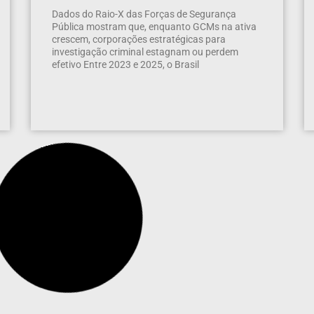
Dados do Raio-X das Forças de Segurança
Pública mostram que, enquanto GCMs na ativa
crescem, corporações estratégicas para
investigação criminal estagnam ou perdem
efetivo Entre 2023 e 2025, o Brasil