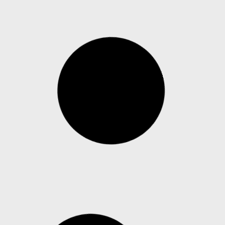
Escolas passam a usar drones com spray
de pimenta contra atiradores nos Estados
Unidos
Dados citados pelo The Guardian indicam que
mais de 398 mil alunos foram expostos à
violência por armas de fogo em instituições de
ensino desde 1999 Em um país marcado