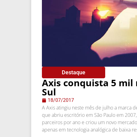
Destaque
Axis conquista 5 mi
Sul
18/07/2017
A Axis atingiu neste mês de julho a marca 
que abriu escritório em São Paulo em 2007,
parceiros por ano e criou um novo mercado 
apenas em tecnologia analógica de baixa re