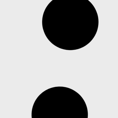
Governo Trump lança site para
comercializar tecnologias antidrone
No site divulgado pelo Departamento de Guerra
dos EUA, empresas e países poderão vender e
comprar sistemas antidrone O governo de
Donald Trump lançou um site com o objetivo de