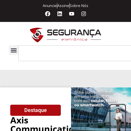
Anuncie
Assine
Sobre Nós
Destaque
Axis
Communications