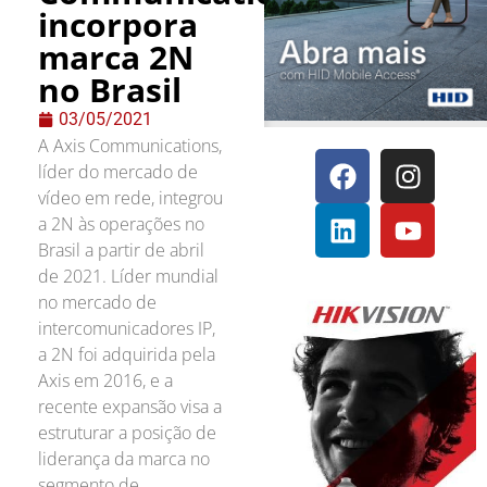
incorpora
marca 2N
no Brasil
03/05/2021
A Axis Communications,
líder do mercado de
vídeo em rede, integrou
a 2N às operações no
Brasil a partir de abril
de 2021. Líder mundial
no mercado de
intercomunicadores IP,
a 2N foi adquirida pela
Axis em 2016, e a
recente expansão visa a
estruturar a posição de
liderança da marca no
segmento de