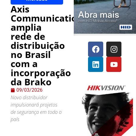
Axis
Communications
amplia
rede de
distribuição
no Brasil
com a
incorporação
da Brako
09/03/2026
Novo distribuidor
impulsionará projetos
de segurança em todo o
país