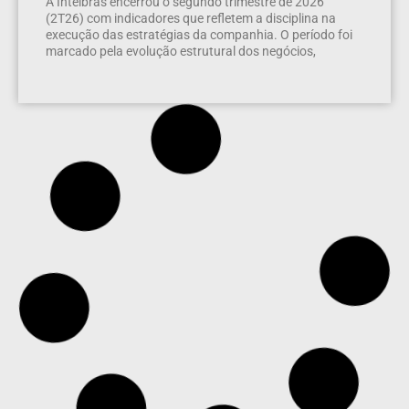
A Intelbras encerrou o segundo trimestre de 2026
(2T26) com indicadores que refletem a disciplina na
execução das estratégias da companhia. O período foi
marcado pela evolução estrutural dos negócios,