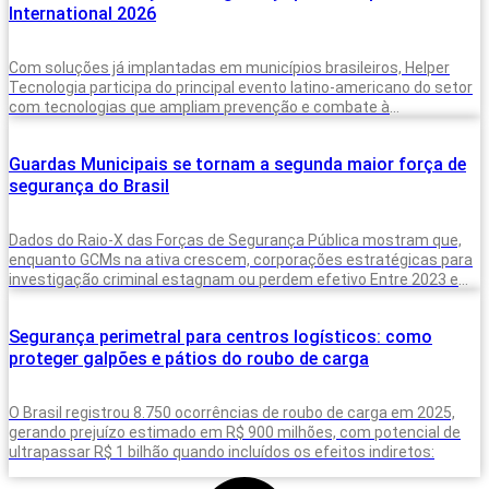
International 2026
Com soluções já implantadas em municípios brasileiros, Helper
Tecnologia participa do principal evento latino-americano do setor
com tecnologias que ampliam prevenção e combate à
criminalidade A inteligência artificial deixou de
Guardas Municipais se tornam a segunda maior força de
segurança do Brasil
Dados do Raio-X das Forças de Segurança Pública mostram que,
enquanto GCMs na ativa crescem, corporações estratégicas para
investigação criminal estagnam ou perdem efetivo Entre 2023 e
2025, o Brasil
Segurança perimetral para centros logísticos: como
proteger galpões e pátios do roubo de carga
O Brasil registrou 8.750 ocorrências de roubo de carga em 2025,
gerando prejuízo estimado em R$ 900 milhões, com potencial de
ultrapassar R$ 1 bilhão quando incluídos os efeitos indiretos: