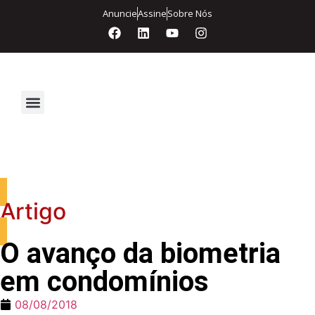
Anuncie
Assine
Sobre Nós
Segurança Eletrônica
Artigo
O avanço da biometria
em condomínios
08/08/2018