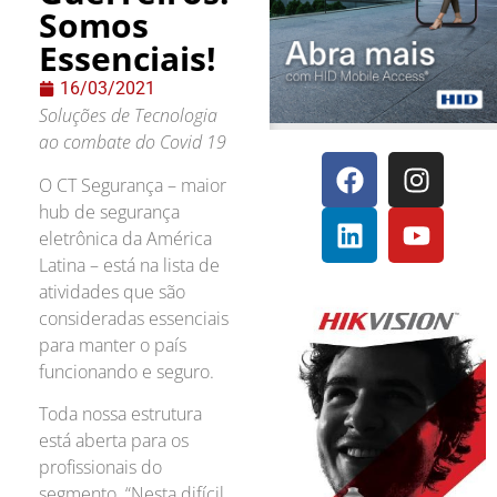
Somos
Essenciais!
16/03/2021
Soluções de Tecnologia
ao combate do Covid 19
O CT Segurança – maior
hub de segurança
eletrônica da América
Latina – está na lista de
atividades que são
consideradas essenciais
para manter o país
funcionando e seguro.
Toda nossa estrutura
está aberta para os
profissionais do
segmento. “Nesta difícil