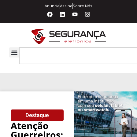
Anuncie
Assine
Sobre Nós
Destaque
Atenção
Guerreiros: