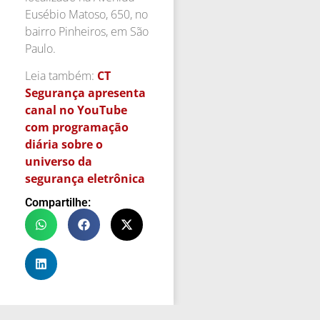
Eusébio Matoso, 650, no
bairro Pinheiros, em São
Paulo.
Leia também:
CT
Segurança apresenta
canal no YouTube
com programação
diária sobre o
universo da
segurança eletrônica
Compartilhe: