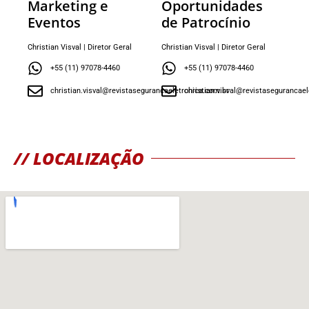
Marketing e
Oportunidades
Eventos
de Patrocínio
Christian Visval | Diretor Geral
Christian Visval | Diretor Geral
+55 (11) 97078-4460
+55 (11) 97078-4460
christian.visval@revistasegurancaeletronica.com.br
christian.visval@revistasegurancael
// LOCALIZAÇÃO