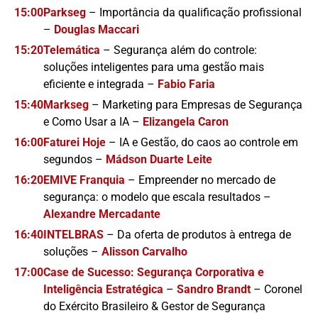
15:00
Parkseg
– Importância da qualificação profissional
–
Douglas Maccari
15:20
Telemática
– Segurança além do controle:
soluções inteligentes para uma gestão mais
eficiente e integrada –
Fabio Faria
15:40
Markseg
– Marketing para Empresas de Segurança
e Como Usar a IA –
Elizangela Caron
16:00
Faturei Hoje
– IA e Gestão, do caos ao controle em
segundos –
Mádson Duarte Leite
16:20
EMIVE Franquia
– Empreender no mercado de
segurança: o modelo que escala resultados –
Alexandre Mercadante
16:40
INTELBRAS
– Da oferta de produtos à entrega de
soluções –
Alisson Carvalho
17:00
Case de Sucesso: Segurança Corporativa e
Inteligência Estratégica
–
Sandro Brandt
– Coronel
do Exército Brasileiro & Gestor de Segurança