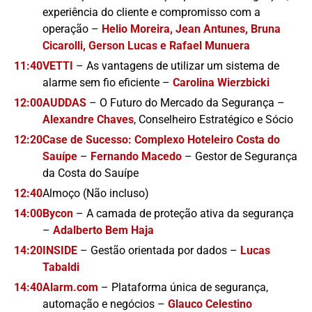
experiência do cliente e compromisso com a
operação –
Helio Moreira, Jean Antunes, Bruna
Cicarolli, Gerson Lucas e Rafael Munuera
11:40
VETTI
– As vantagens de utilizar um sistema de
alarme sem fio eficiente –
Carolina Wierzbicki
12:00
AUDDAS
– O Futuro do Mercado da Segurança –
Alexandre Chaves
, Conselheiro Estratégico e Sócio
12:20
Case de Sucesso: Complexo Hoteleiro Costa do
Sauípe
–
Fernando Macedo
– Gestor de Segurança
da Costa do Sauípe
12:40
Almoço (Não incluso)
14:00
Bycon
– A camada de proteção ativa da segurança
–
Adalberto Bem Haja
14:20
INSIDE
– Gestão orientada por dados –
Lucas
Tabaldi
14:40
Alarm.com
– Plataforma única de segurança,
automação e negócios –
Glauco Celestino