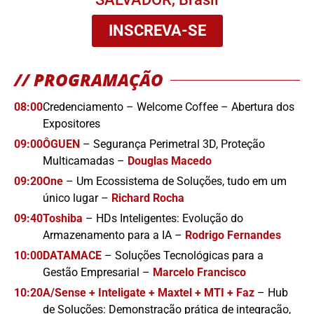
INSCREVA-SE
// PROGRAMAÇÃO
08:00
Credenciamento – Welcome Coffee – Abertura dos
Expositores
09:00
ÔGUEN
– Segurança Perimetral 3D, Proteção
Multicamadas –
Douglas Macedo
09:20
One
– Um Ecossistema de Soluções, tudo em um
único lugar –
Richard Rocha
09:40
Toshiba
– HDs Inteligentes: Evolução do
Armazenamento para a IA –
Rodrigo Fernandes
10:00
DATAMACE
– Soluções Tecnológicas para a
Gestão Empresarial –
Marcelo Francisco
10:20
A/Sense + Inteligate + Maxtel + MTI + Faz
– Hub
de Soluções: Demonstração prática de integração,