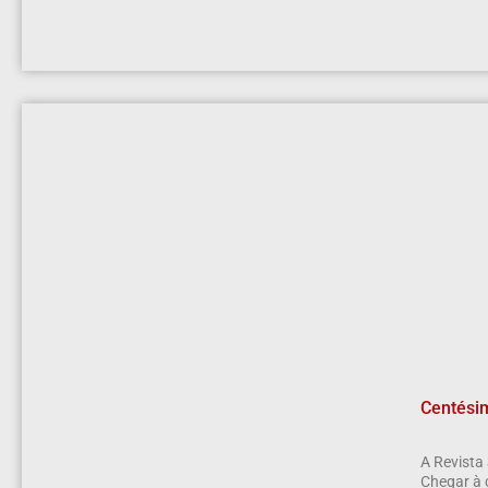
Centésim
A Revista
Chegar à 