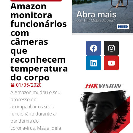
Amazon
monitora
funcionários
com
câmeras
que
reconhecem
temperatura
do corpo
01/05/2020
A Amazon mudou o seu
processo de
acompanhar os seus
funcionário durante a
pandemia do
coronavírus. Mas a ideia