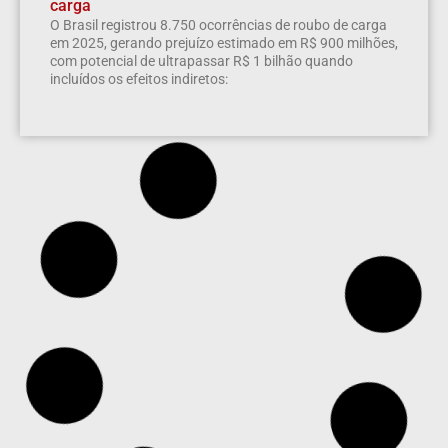
carga
O Brasil registrou 8.750 ocorrências de roubo de carga
em 2025, gerando prejuízo estimado em R$ 900 milhões,
com potencial de ultrapassar R$ 1 bilhão quando
incluídos os efeitos indiretos: