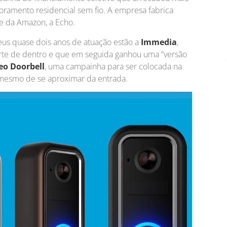
oramento residencial sem fio. A empresa fabrica
te da Amazon, a Echo.
eus quase dois anos de atuação estão a
Immedia
,
rte de dentro e que em seguida ganhou uma “versão
eo Doorbell
, uma campainha para ser colocada na
s mesmo de se aproximar da entrada.