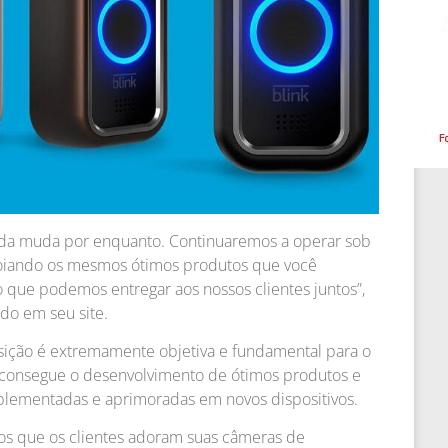
ada muda por enquanto. Continuaremos a operar sob
oiando os mesmos ótimos produtos que você
 que podemos entregar aos nossos clientes juntos”,
do em seu site.
sição é extremamente objetiva e fundamental para o
 consegue o desenvolvimento de ótimos produtos e
mplementadas e aprimoradas em novos dispositivos.
os que os clientes adoram suas câmeras de