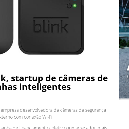
k, startup de câmeras de
has inteligentes
k, empresa desenvolvedora de câmeras de segurança
externo com conexão Wi-Fi.
panha de financiamento coletivo que arrecadou mais