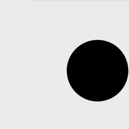
Xiaomi lança câmera de segurança com
painel solar e que funciona sem Wi-Fi
A Xiaomi lançou na China a Smart Solar Camera
4 Pro 4G Dual-Camera Edition, a nova câmera de
segurança desenvolvida para funcionar em
locais sem acesso à rede Wi-Fi. O