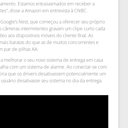
ramento. Estamos entusiasmados em receber a
tes”, disse a Amazon em entrevista à CNBC.
 Google’s Nest, que começou a oferecer seu próprio
As câmeras intermitentes gravam um clipe curto cada
o aos dispositivos móveis do cliente final. As
mais baratas do que as de muitos concorrentes e
m par de pilhas AA.
a melhorar o seu novo sistema de entrega em casa
balha com um sistema de alarme. Ao conectar-se com
itiria que os drivers desativassem potencialmente um
usuário desativasse seu sistema no dia da entrega.