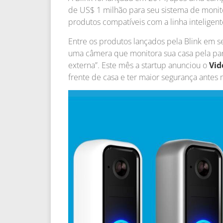
de US$ 1 milhão para seu sistema de monit
produtos compatíveis com a linha inteligen
Entre os produtos lançados pela Blink em s
uma câmera que monitora sua casa pela pa
externa”. Este mês a startup anunciou o
Vid
frente de casa e ter maior segurança ante