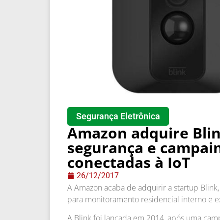
Segurança Eletrônica
Amazon adquire Blin
segurança e campain
conectadas à IoT
26/12/2017
A Amazon acaba de adquirir a startup Blin
para monitoramento residencial interno e 
A Blink foi lançada em 2014, após uma cam