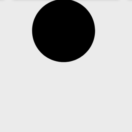
“Netflix da segurança”: empresas trocam
compra de equipamentos por
mensalidades recorrentes
Modelo por assinatura ganha força no Brasil ao
substituir altos investimentos em câmeras e
infraestrutura por mensalidades acessíveis,
manutenção contínua e inteligência artificial