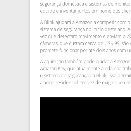
segurança doméstica e sistemas de monito
equipe e inventar juntos em nome dos clien
A Blink ajudará a Amazon a competir com o
sistema de segurança no início deste ano. 
vez que detectam movimento e enviam o víde
câmeras, que custam cerca de US$ 99, são 
promete funcionar por até dois anos com u
A aquisição também pode ajudar a Amazon 
Amazon Key, que atualmente ainda não tra
o sistema de segurança da Blink, isso perm
alarme residencial em vez de exigir que um 