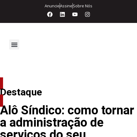
Anuncie
Assine
Sobre Nós
Segurança Eletrônica
Destaque
Alô Síndico: como tornar
a administração de
serviços do seu