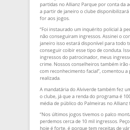
partidas no Allianz Parque por conta da 
a partir de janeiro o clube disponibiliza
for aos jogos.
“Foi instaurado um inquérito policial à p
não conseguiram ingressos. Assinei o con
janeiro isso estará disponível para todo
conseguir coibir esse tipo de conduta. Is
ingressos do patrocinador, meus ingress
crime. Nossos conselheiros também irão co
com reconhecimento facial”, comentou a p
realizada.
A mandatária do Alviverde também fez um
o clube, já que a renda do programa é 10
média de público do Palmeiras no Allianz 
“Nos últimos jogos tivemos o palco monta
perdemos cerca de 10 mil ingressos. Peço 
hoje é forte, é porque tem receitas de vá