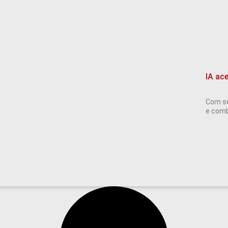
IA ac
Com so
e comba