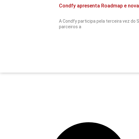
Condfy apresenta Roadmap e nova
A Condfy participa pela terceira vez do
parceiros a