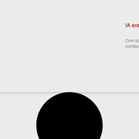
IA ac
Com so
combate