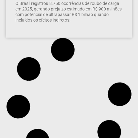
O Brasil registrou 8.750 ocorrências de roubo de carga
em 2025, gerando prejuízo estimado em R$ 900 milhões,
com potencial de ultrapassar R$ 1 bilhão quando
incluídos os efeitos indiretos:
Governo Trump lança site para comercializar