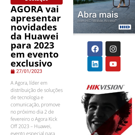
AGORA vai
apresentar
novidades
da Huawei
para 2023
em evento
exclusivo
27/01/2023
A Agora, líder em
distribuição de soluções
de tecnologia e
comunicação, promove
no próximo dia 2 de
fevereiro o Agora Kick
Off 2023 – Huawei,
evento especial para