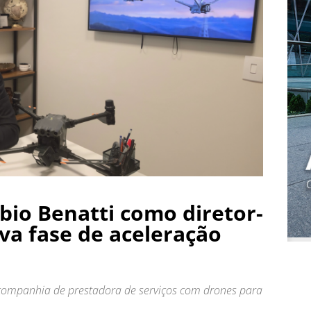
bio Benatti como diretor-
ova fase de aceleração
companhia de prestadora de serviços com drones para