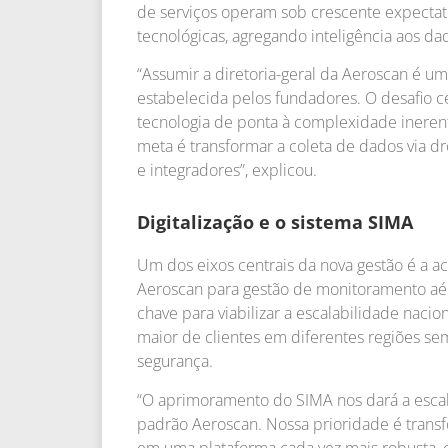
de serviços operam sob crescente expectat
tecnológicas, agregando inteligência aos d
“Assumir a diretoria-geral da Aeroscan é 
estabelecida pelos fundadores. O desafio ce
tecnologia de ponta à complexidade inerent
meta é transformar a coleta de dados via dro
e integradores”, explicou.
Digitalização e o sistema SIMA
Um dos eixos centrais da nova gestão é a ac
Aeroscan para gestão de monitoramento aé
chave para viabilizar a escalabilidade nac
maior de clientes em diferentes regiões se
segurança.
“O aprimoramento do SIMA nos dará a esca
padrão Aeroscan. Nossa prioridade é transf
em uma plataforma cada vez mais robusta, c