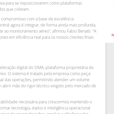
iva para se reposicionarem como plataformas
ados que coletam.
um compromisso com a base de excelência
ntral agora é integrar, de forma ainda mais profunda,
e ao monitoramento aéreo”, afirmou Fabio Benatti. “A
nes em eficiência real para os nossos clientes finais
eleração digital do SIMA, plataforma proprietária da
reo. O sistema é tratado pela empresa como peça-
ional das operações, permitindo atender um volume
m abrir mão do rigor técnico exigido pelo mercado de
labilidade necessária para crescermos mantendo o
ormar tecnologia, dados e inteligência operacional
apaz de apoiar decisões, ampliar a eficiência das