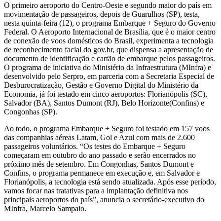
O primeiro aeroporto do Centro-Oeste e segundo maior do país em
movimentação de passageiros, depois de Guarulhos (SP), testa,
nesta quinta-feira (12), o programa Embarque + Seguro do Governo
Federal. O Aeroporto Internacional de Brasília, que é o maior centro
de conexão de voos domésticos do Brasil, experimenta a tecnologia
de reconhecimento facial do gov.br, que dispensa a apresentação de
documento de identificação e cartão de embarque pelos passageiros.
O programa de iniciativa do Ministério da Infraestrutura (MInfra) e
desenvolvido pelo Serpro, em parceria com a Secretaria Especial de
Desburocratização, Gestão e Governo Digital do Ministério da
Economia, já foi testado em cinco aeroportos: Florianópolis (SC),
Salvador (BA), Santos Dumont (RJ), Belo Horizonte(Confins) e
Congonhas (SP).
Ao todo, o programa Embarque + Seguro foi testado em 157 voos
das companhias aéreas Latam, Gol e Azul com mais de 2.600
passageiros voluntários. “Os testes do Embarque + Seguro
começaram em outubro do ano passado e serão encerrados no
próximo mês de setembro. Em Congonhas, Santos Dumont e
Confins, o programa permanece em execução e, em Salvador e
Florianópolis, a tecnologia está sendo atualizada. Após esse período,
vamos focar nas tratativas para a implantação definitiva nos
principais aeroportos do país”, anuncia o secretário-executivo do
MInfra, Marcelo Sampaio.