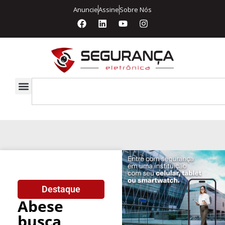
Anuncie
Assine
Sobre Nós
Destaque
Abese
busca