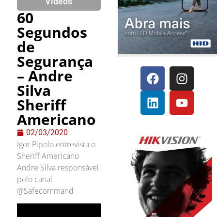
Vídeos
60
Segundos
de
Segurança
– Andre
Silva
Sheriff
Americano
02/03/2020
Igor Pipolo entrevista o
Sheriff Americano
Andre Silva responsável
pelo canal
@Safecommand