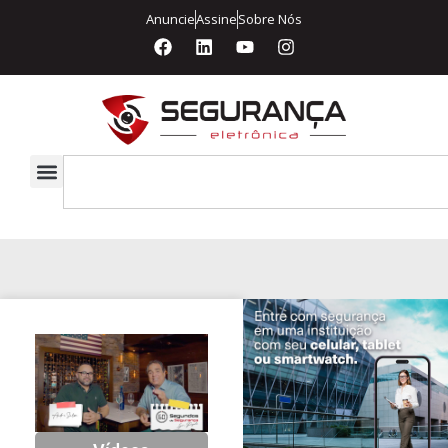
Anuncie
Assine
Sobre Nós