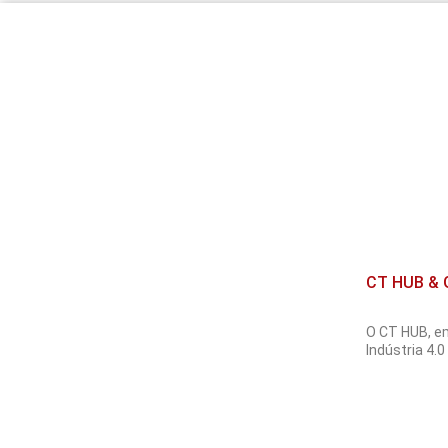
CT HUB & G
O CT HUB, e
Indústria 4.