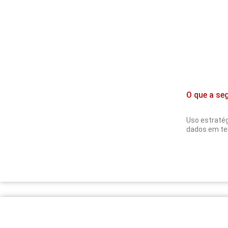
O que a se
Uso estratég
dados em te