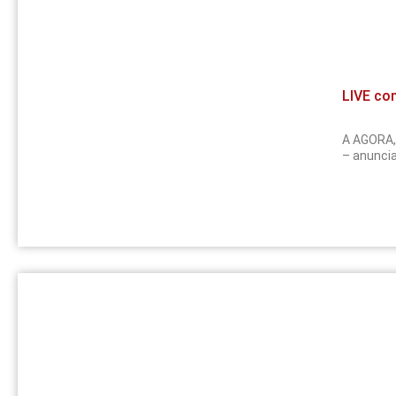
LIVE com
A AGORA, 
– anuncia