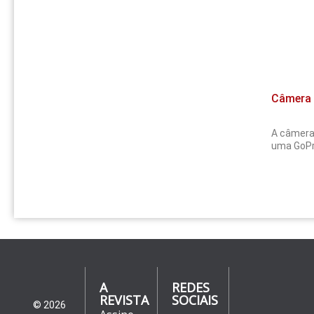
Câmera 
A câmera
uma GoPr
A
REDES
REVISTA
SOCIAIS
© 2026